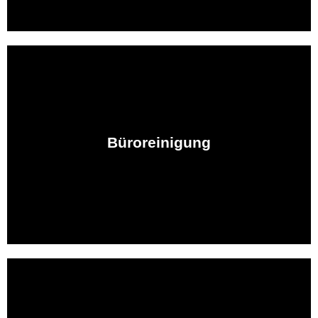
bringen Ihr Unternehmen zum Glänzen!
Büroreinigung
Ob Ihr Büro, Flur, Empfangsbereich oder Toiletten: Wir