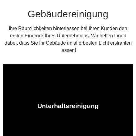
Gebäudereinigung
Ihre Räumlichkeiten hinterlassen bei Ihren Kunden den
ersten Eindruck Ihres Unternehmens. Wir helfen Ihnen
dabei, dass Sie Ihr Gebäude im allerbesten Licht erstrahlen
lassen!
Säuberung von Toilettenanlagen. Wir sind für Sie da!
Fenster- und Türreinigung bis hin zur hygienischen
Unterhaltsreinigung
Staubwischen und der Bodenreinigung über die
Unser Team bringt Ihr Unternehmen zum Glänzen! Vom