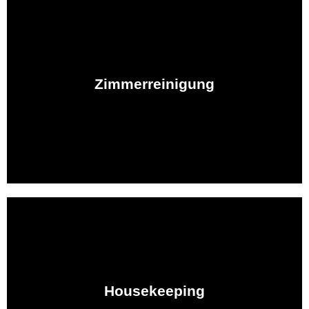
Supervisor für Sie und sind Teil unseres Angebots.
Service. Auch die Zimmer-Kontrolle übernehmen unsere
Zimmerreinigung
Gästezimmern, Sanitärbereichen sowie den Turn-Down-
Wir übernehmen für Sie die Reinigung von
Bereiche, Flure, Treppenhäuser und Konferenzbereiche.
glänzt! Daher säubern wir auch die öffentlichen
Housekeeping
Hotelzimmer. Wir stellen sicher, dass Ihr ganzes Hotel